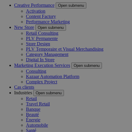
Creative Performance
Open submenu
Activation
Content Factory
Performance Marketing
New Store
Open submenu
Retail Consulting
PLV Permanente
Store Design
PLV Temporaire et Visual Merchandising
Category Management
Digital In Store
Marketing Execution Services
Open submenu
Consulting
Kazaar Automation Platform
Complex Project
Cas clients
Industries
Open submenu
Retail
Travel Retail
Banque
Beauté
Énergie
Automobile
Santé