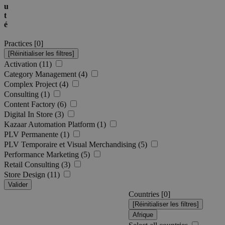
u
t
é
Practices [
0
]
Activation (11)
Category Management (4)
Complex Project (4)
Consulting (1)
Content Factory (6)
Digital In Store (3)
Kazaar Automation Platform (1)
PLV Permanente (1)
PLV Temporaire et Visual Merchandising (5)
Performance Marketing (5)
Retail Consulting (3)
Store Design (11)
Valider
Countries [
0
]
Afrique