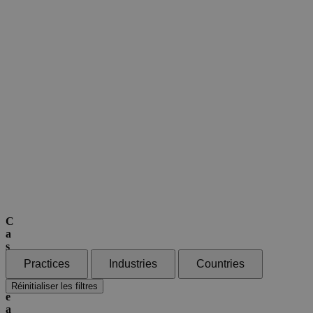
C
a
s
d
Practices
Industries
Countries
e
B
Réinitialiser les filtres
e
a