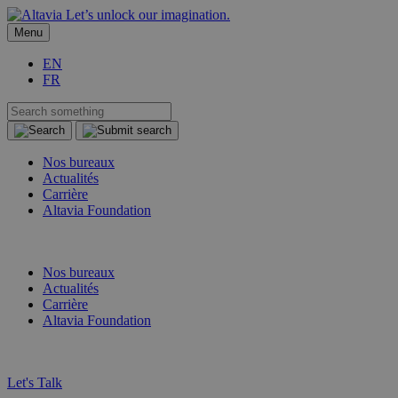
Let’s unlock our imagination.
Menu
EN
FR
Nos bureaux
Actualités
Carrière
Altavia Foundation
FR
EN
Nos bureaux
Actualités
Carrière
Altavia Foundation
FR
EN
Let's Talk