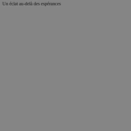
Un éclat au-delà des espérances
Innovation et personnalisation sur le
marché de la beauté
La technologie aide les marques à
créer des produits sur mesure,
adaptés aux besoins uniques de
chaque individu, ainsi qu’à la
demande croissante de solutions
personnalisées dans le domaine des