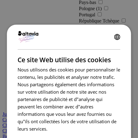
Pays-bas
Pologne (1)
Portugal
République Tchèque
Roumanie (1)
Royaume-Uni (5)
Serbie
ENGLISH
Slovaquie
Slovénie
FRENCH
Suède
Ce site Web utilise des cookies
Suisse
Nous utilisons des cookies pour personnaliser le
Ukraine
contenu, les publicités et analyser notre trafic.
Valider
Nous partageons également des informations
sur votre utilisation de notre site avec nos
partenaires de publicité et d"analyse qui
peuvent les combiner avec d"autres
informations que vous leur avez fournies ou
Juliette Has A Gun
Concevoir une expérience pop-up immersive autour du parfum en
qu"ils ont collectées lors de votre utilisation de
Chine
leurs services.
Chine
Beauté