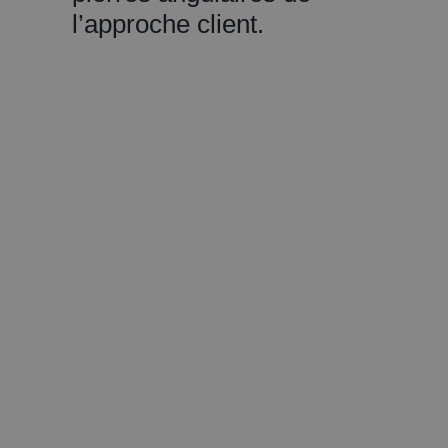
l’approche client.
Développement durable, transparence et
éthique
À l’heure où les consommateurs sont de
plus en plus sensibles aux questions
environnementales, les marques du
secteur de la beauté adoptent des