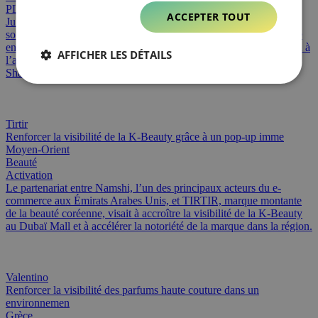
PLV Temporaire et Visual Merchandising
ACCEPTER TOUT
Juliette Has A Gun, marque française de parfums de niche,
souhaitait inaugurer son tout premier espace expérientiel éphémère
en Chine. Pour accompagner cette ambition, la marque a fait appel à
AFFICHER LES DÉTAILS
l’agence afin de concevoir un pop-up immersif au B1 Taikoo
Shanghai, reflétant son iden
Tirtir
Renforcer la visibilité de la K-Beauty grâce à un pop-up imme
Moyen-Orient
Beauté
Activation
Le partenariat entre Namshi, l’un des principaux acteurs du e-
commerce aux Émirats Arabes Unis, et TIRTIR, marque montante
de la beauté coréenne, visait à accroître la visibilité de la K-Beauty
au Dubaï Mall et à accélérer la notoriété de la marque dans la région.
Valentino
Renforcer la visibilité des parfums haute couture dans un
environnemen
Grèce