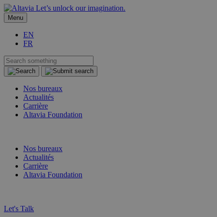
Let’s unlock our imagination.
Menu
EN
FR
Nos bureaux
Actualités
Carrière
Altavia Foundation
FR
EN
Nos bureaux
Actualités
Carrière
Altavia Foundation
FR
EN
Let's Talk