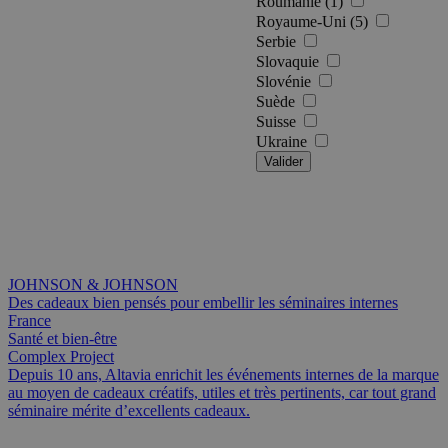
Roumanie (1)
Royaume-Uni (5)
Serbie
Slovaquie
Slovénie
Suède
Suisse
Ukraine
Valider
JOHNSON & JOHNSON
Des cadeaux bien pensés pour embellir les séminaires internes
France
Santé et bien-être
Complex Project
Depuis 10 ans, Altavia enrichit les événements internes de la marque
au moyen de cadeaux créatifs, utiles et très pertinents, car tout grand
séminaire mérite d’excellents cadeaux.