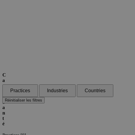
C
a
s
Practices
Industries
Countries
d
e
Réinitialiser les filtres
S
a
n
t
é