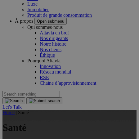
Luxe
Immobilier
Produit de grande consommation
À propos
Open submenu
Qui sommes-nous
Altavia en bref
Nos dirigeants
Notre histoire
Nos clients
Éthique
Pourquoi Altavia
Innovation
Réseau mondial
RSE
Chaîne d’approvisionnement
Let's Talk
Home
|
Santé
Santé