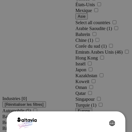
États-Unis
Mexique
Asie
Select all countries
Arabie Saoudite (1)
Bahreïn
Chine (1)
Corée du sud (1)
Emirats Arabes Unis (46)
Hong Kong
Israël
Japon
Kazakhstan
Koweït
Oman
Qatar
Industries [
0
]
Singapour
Turquie (1)
Automobile (5)
Europe
Banque
Select all countries
Beauté (8)
Allemagne
Bien de grande consommation (11)
Autriche
ENGLISH