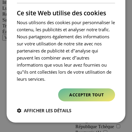
Immobilier (1)
Belgique (1)
FRENCH
Luxe (3)
Bosnie-Herzégovine
Ce site Web utilise des cookies
Retail (21)
Bulgarie
Santé et bien-être (1)
Croatie
Nous utilisons des cookies pour personnaliser le
Travel Retail (3)
Danemark
contenu, les publicités et analyser notre trafic.
Énergie (2)
Espagne
Nous partageons également des informations
Valider
Estonie
sur votre utilisation de notre site avec nos
Finlande
France (19)
partenaires de publicité et d"analyse qui
Grèce (2)
peuvent les combiner avec d"autres
Hongrie
informations que vous leur avez fournies ou
Italie (2)
qu"ils ont collectées lors de votre utilisation de
Kosovo
leurs services.
Lettonie
Lituanie
Macédoine du Nord
ACCEPTER TOUT
Monténégro
Norvège
Pays-bas
AFFICHER LES DÉTAILS
Pologne (1)
Portugal
République Tchèque