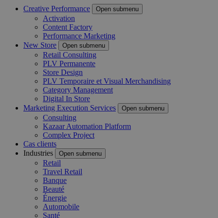
Creative Performance
Open submenu
Activation
Content Factory
Performance Marketing
New Store
Open submenu
Retail Consulting
PLV Permanente
Store Design
PLV Temporaire et Visual Merchandising
Category Management
Digital In Store
Marketing Execution Services
Open submenu
Consulting
Kazaar Automation Platform
Complex Project
Cas clients
Industries
Open submenu
Retail
Travel Retail
Banque
Beauté
Énergie
Automobile
Santé