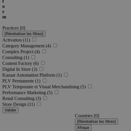
f
o
r
m
Practices [
0
]
Activation (11)
Category Management (4)
Complex Project (4)
Consulting (1)
Content Factory (6)
Digital In Store (3)
Kazaar Automation Platform (1)
PLV Permanente (1)
PLV Temporaire et Visual Merchandising (5)
Performance Marketing (5)
Retail Consulting (3)
Store Design (11)
Valider
Countries [
0
]
Afrique