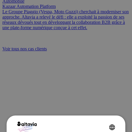
Automobile
Kazaar Automation Platform
Le Groupe Piaggio (Vespa, Moto Guzzi) cherchait à moderniser son
approche. Altavia a relevé le défi : elle a exploité la passion de ses
réseaux dévoués tout en développant la collaboration B2B grâce à
une plate-forme numérique conçue à cet effet.
Voir tous nos cas clients
Autonomiser les équipes grâce à
l’automatisation
En automatisant les étapes