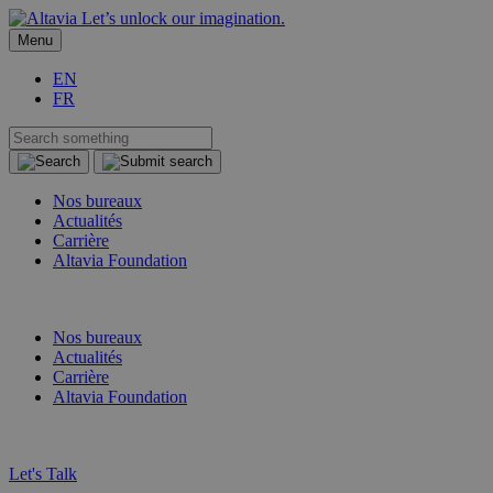
Let’s unlock our imagination.
Menu
EN
FR
Nos bureaux
Actualités
Carrière
Altavia Foundation
FR
EN
Nos bureaux
Actualités
Carrière
Altavia Foundation
FR
EN
Let's Talk