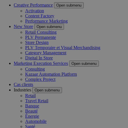
Creative Performance
Open submenu
Activation
Content Factory
Performance Marketing
New Store
Open submenu
Retail Consulting
PLV Permanente
Store Design
PLV Temporaire et Visual Merchandising
Category Management
Digital In Store
Marketing Execution Services
Open submenu
Consulting
Kazaar Automation Platform
Complex Project
Cas clients
Industries
Open submenu
Retail
Travel Retail
Banque
Beauté
Énergie
Automobile
Santé