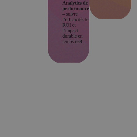
Analytics de
performance
– suivre
l’efficacité, le
ROI et
l’impact
durable en
temps réel
Couverture globale & scalabilité