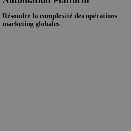
Automation Platform
Résoudre la complexité des opérations
marketing globales
Les opérations marketing actuelles sont
ralenties par la complexité. Les équipes
doivent gérer de nombreux outils et
partenaires, et les workflows manuels
ainsi que les tâches répétitives
consomment du temps, du budget et de
la créativité. Chaque campagne implique
trop d’étapes, trop d’emails et trop peu
de visibilité. Le résultat : une exécution
fragmentée, une prise de décision lente