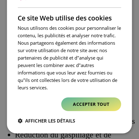
routinières, en connectant les parties
ENGLISH
prenantes et en centralisant les
FRENCH
Ce site Web utilise des cookies
données, Kazaar permet aux équipes
Nous utilisons des cookies pour personnaliser le
marketing et achats de travailler avec
contenu, les publicités et analyser notre trafic.
une visibilité et un contrôle totaux,
Nous partageons également des informations
augmentant l’autonomie, la rapidité et
sur votre utilisation de notre site avec nos
partenaires de publicité et d"analyse qui
la simplicité.
peuvent les combiner avec d"autres
informations que vous leur avez fournies ou
La valeur créée est immédiate et
qu"ils ont collectées lors de votre utilisation de
mesurable :
leurs services.
ACCEPTER TOUT
Accélération du time-to-market
Optimisation des coûts opérationnels
AFFICHER LES DÉTAILS
Réduction du gaspillage et de