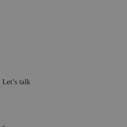
et des ressources humaines et
financières sous-optimisées.
Les organisations ont besoin d’une façon
plus simple, plus rapide et plus
autonome de gérer la production
marketing.
Let’s talk