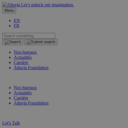
Let’s unlock our imagination.
Menu
EN
FR
Nos bureaux
Actualités
Carrière
Altavia Foundation
FR
EN
Nos bureaux
Actualités
Carrière
Altavia Foundation
FR
EN
Let's Talk