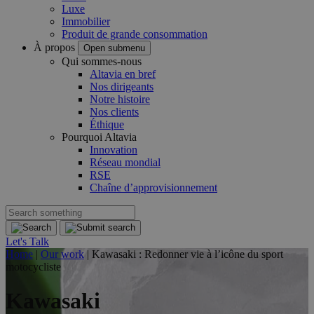
Luxe
Immobilier
Produit de grande consommation
À propos
Open submenu
Qui sommes-nous
Altavia en bref
Nos dirigeants
Notre histoire
Nos clients
Éthique
Pourquoi Altavia
Innovation
Réseau mondial
RSE
Chaîne d’approvisionnement
Let's Talk
Home
|
Our work
|
Kawasaki : Redonner vie à l’icône du sport
motocycliste
Kawasaki