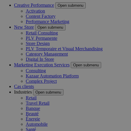
Creative Performance
Open submenu
Activation
Content Factory
Performance Marketing
New Store
Open submenu
Retail Consulting
PLV Permanente
Store Design
PLV Temporaire et Visual Merchandising
Category Management
Digital In Store
Marketing Execution Services
Open submenu
Consulting
Kazaar Automation Platform
Complex Project
Cas clients
Industries
Open submenu
Retail
Travel Retail
Banque
Beauté
Énergie
Automobile
Santé