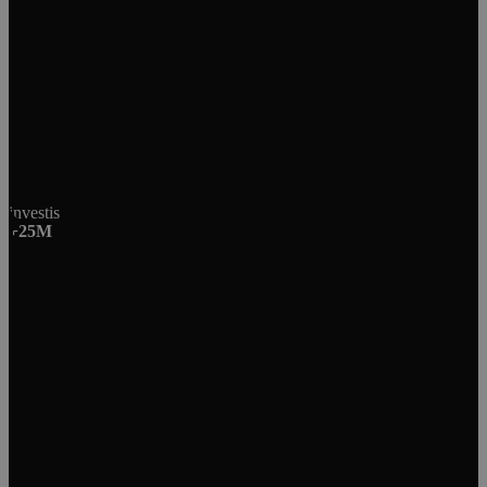
investis
+25M