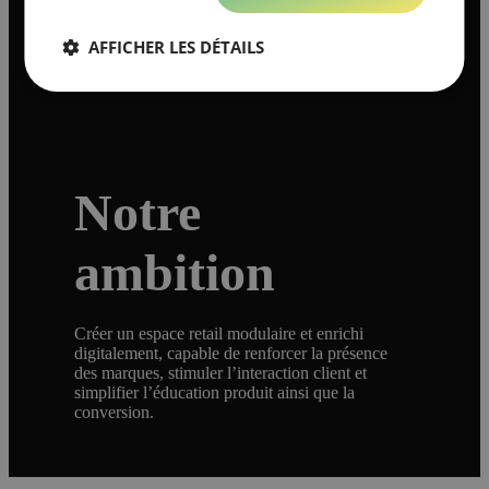
catégories skincare et maquillage plus accessibles
et connectées digitalement, pour une audience
AFFICHER LES DÉTAILS
technophile et sensible aux promotions.
Notre
ambition
Créer un espace retail modulaire et enrichi
digitalement, capable de renforcer la présence
des marques, stimuler l’interaction client et
simplifier l’éducation produit ainsi que la
conversion.