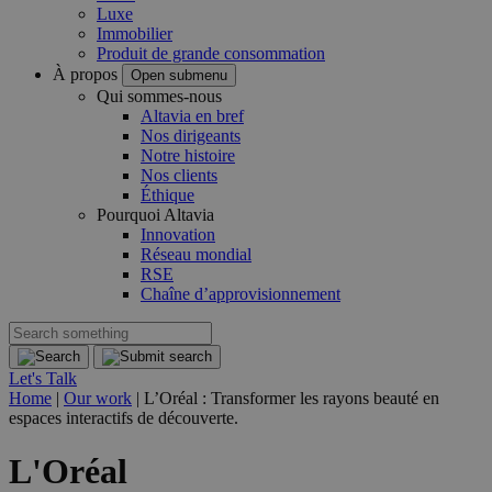
Luxe
Immobilier
Produit de grande consommation
À propos
Open submenu
Qui sommes-nous
Altavia en bref
Nos dirigeants
Notre histoire
Nos clients
Éthique
Pourquoi Altavia
Innovation
Réseau mondial
RSE
Chaîne d’approvisionnement
Let's Talk
Home
|
Our work
|
L’Oréal : Transformer les rayons beauté en
espaces interactifs de découverte.
L'Oréal