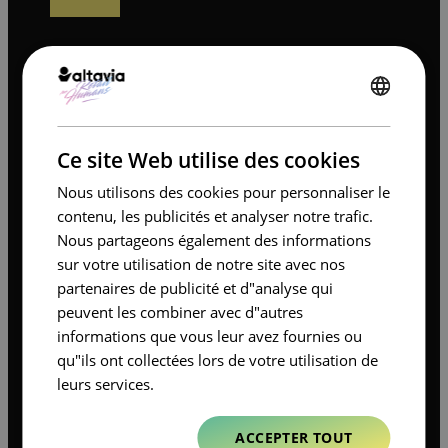
ENGLISH
Contexte
FRENCH
Ce site Web utilise des cookies
La collaboration s’est inscrite dans le cadre plus
Nous utilisons des cookies pour personnaliser le
large de
SEPHORIA
, événement saisonnier
contenu, les publicités et analyser notre trafic.
organisé par Sephora dans la région GCC. Bien
Nous partageons également des informations
que L’Oréal bénéficie d’une position solide sur le
marché avec ses divisions Luxe et Produits
sur votre utilisation de notre site avec nos
Grand Public, une grande partie de son
partenaires de publicité et d"analyse qui
marketing au point de vente reposait encore sur
peuvent les combiner avec d"autres
des supports imprimés plats et des visuels
statiques.
informations que vous leur avez fournies ou
qu"ils ont collectées lors de votre utilisation de
Le défi consistait à passer d’une présence en
leurs services.
rayon passive à un dispositif retail plus engageant
et pédagogique, dans un contexte de forte
concurrence des marques internationales de
ACCEPTER TOUT
beauté. L’objectif stratégique était de rendre les