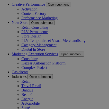
Creative Performance
Open submenu
Activation
Content Factory
Performance Marketing
New Store
Open submenu
Retail Consulting
PLV Permanente
Store Design
PLV Temporaire et Visual Merchandising
Category Management
Digital In Store
Marketing Execution Services
Open submenu
Consulting
Kazaar Automation Platform
Complex Project
Cas clients
Industries
Open submenu
Retail
Travel Retail
Banque
Beauté
Énergie
Automobile
Santé