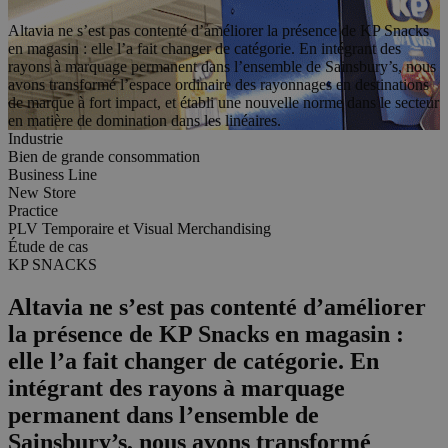
Altavia ne s’est pas contenté d’améliorer la présence de KP Snacks
en magasin : elle l’a fait changer de catégorie. En intégrant des
rayons à marquage permanent dans l’ensemble de Sainsbury’s, nous
avons transformé l’espace ordinaire des rayonnages en destinations
de marque à fort impact, et établi une nouvelle norme dans le secteur
en matière de domination dans les linéaires.
Industrie
Bien de grande consommation
Business Line
New Store
Practice
PLV Temporaire et Visual Merchandising
Étude de cas
KP SNACKS
Altavia ne s’est pas contenté d’améliorer
la présence de KP Snacks en magasin :
elle l’a fait changer de catégorie. En
intégrant des rayons à marquage
permanent dans l’ensemble de
Sainsbury’s, nous avons transformé