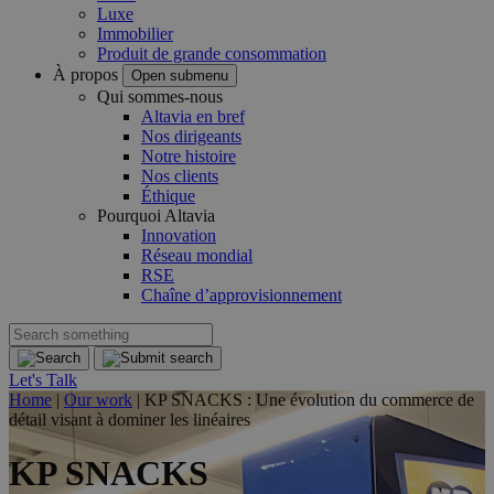
Luxe
Immobilier
Produit de grande consommation
À propos
Open submenu
Qui sommes-nous
Altavia en bref
Nos dirigeants
Notre histoire
Nos clients
Éthique
Pourquoi Altavia
Innovation
Réseau mondial
RSE
Chaîne d’approvisionnement
Let's Talk
Home
|
Our work
|
KP SNACKS : Une évolution du commerce de
détail visant à dominer les linéaires
KP SNACKS