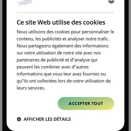
Contexte
ENGLISH
FRENCH
Ce site Web utilise des cookies
La plupart des consommateurs entrent dans les
magasins d’alimentation avec une seule mission :
Nous utilisons des cookies pour personnaliser le
aller vite, prendre le nécessaire avant de se rendre
contenu, les publicités et analyser notre trafic.
en caisse. Cependant, 82 % des décisions d’achat
Nous partageons également des informations
sont prises en magasin. Autrement dit, les
marques qui parviennent à perturber cette routine
sur votre utilisation de notre site avec nos
peuvent obtenir un avantage significatif. KP
partenaires de publicité et d"analyse qui
Snacks était conscient de cette opportunité mais
peuvent les combiner avec d"autres
avait besoin d’une approche audacieuse et
stratégique pour attirer l’attention et favoriser la
informations que vous leur avez fournies ou
conversion.
qu"ils ont collectées lors de votre utilisation de
leurs services.
ACCEPTER TOUT
Notre
AFFICHER LES DÉTAILS