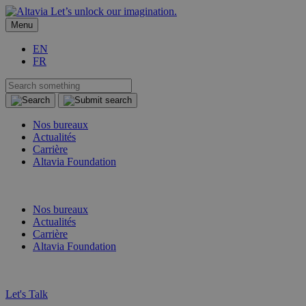
Let’s unlock our imagination.
Menu
EN
FR
Nos bureaux
Actualités
Carrière
Altavia Foundation
FR
EN
Nos bureaux
Actualités
Carrière
Altavia Foundation
FR
EN
Let's Talk