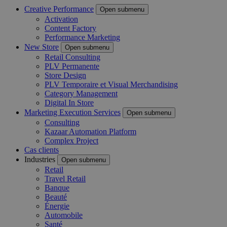
Creative Performance
Open submenu
Activation
Content Factory
Performance Marketing
New Store
Open submenu
Retail Consulting
PLV Permanente
Store Design
PLV Temporaire et Visual Merchandising
Category Management
Digital In Store
Marketing Execution Services
Open submenu
Consulting
Kazaar Automation Platform
Complex Project
Cas clients
Industries
Open submenu
Retail
Travel Retail
Banque
Beauté
Énergie
Automobile
Santé