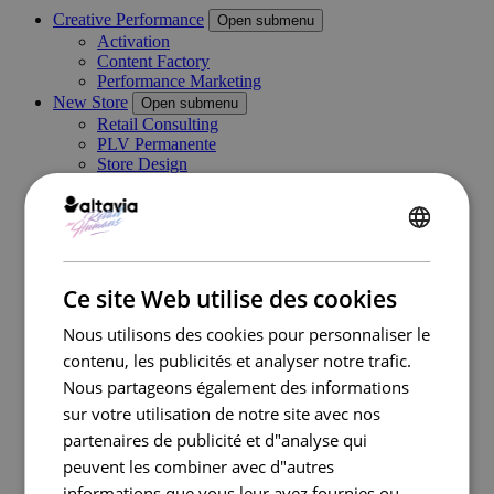
Creative Performance
Open submenu
Activation
Content Factory
Performance Marketing
New Store
Open submenu
Retail Consulting
PLV Permanente
Store Design
PLV Temporaire et Visual Merchandising
Category Management
Digital In Store
ENGLISH
Marketing Execution Services
Open submenu
Consulting
FRENCH
Kazaar Automation Platform
Ce site Web utilise des cookies
Complex Project
Cas clients
Nous utilisons des cookies pour personnaliser le
Industries
Open submenu
contenu, les publicités et analyser notre trafic.
Retail
Nous partageons également des informations
Travel Retail
Banque
sur votre utilisation de notre site avec nos
Beauté
partenaires de publicité et d"analyse qui
Énergie
peuvent les combiner avec d"autres
Automobile
Santé
informations que vous leur avez fournies ou