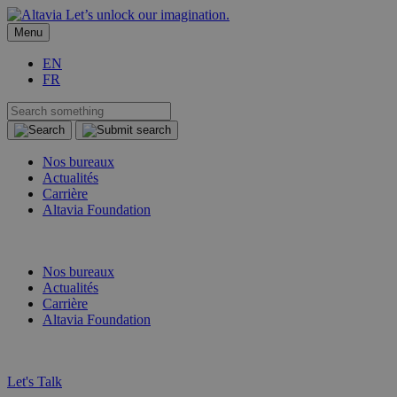
Let’s unlock our imagination.
Menu
EN
FR
Nos bureaux
Actualités
Carrière
Altavia Foundation
FR
EN
Nos bureaux
Actualités
Carrière
Altavia Foundation
FR
EN
Let's Talk