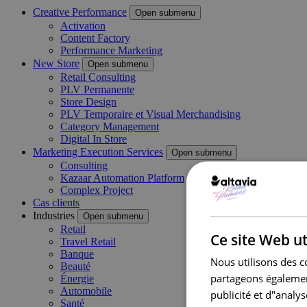
Creative Performance
Open submenu
Activation
Content Factory
Performance Marketing
New Store
Open submenu
Retail Consulting
PLV Permanente
Store Design
PLV Temporaire et Visual Merchandising
Category Management
Digital In Store
Marketing Execution Services
Open submenu
Consulting
Kazaar Automation Platform
Complex Project
Cas clients
Industries
Open submenu
Retail
Ce site Web ut
Travel Retail
Banque
Nous utilisons des c
Beauté
partageons également
Énergie
Automobile
publicité et d"analy
Santé