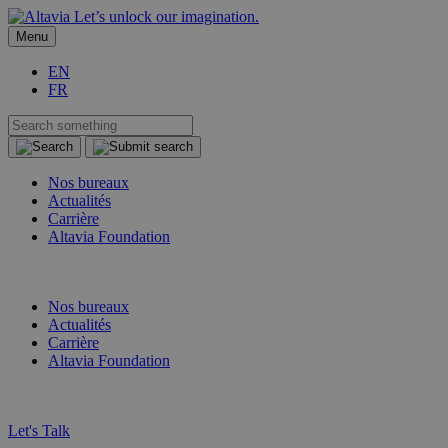
Let’s unlock our imagination.
Menu
EN
FR
Nos bureaux
Actualités
Carrière
Altavia Foundation
FR
EN
Nos bureaux
Actualités
Carrière
Altavia Foundation
FR
EN
Let's Talk