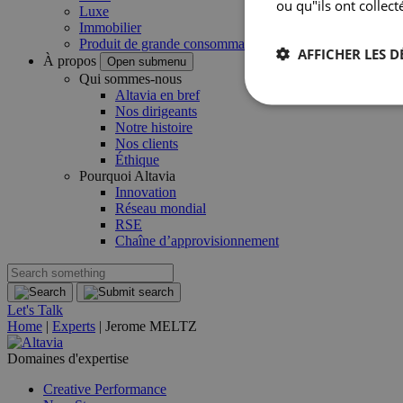
ou qu"ils ont collect
Luxe
Immobilier
Produit de grande consommation
AFFICHER LES D
À propos
Open submenu
Qui sommes-nous
Altavia en bref
Nos dirigeants
Notre histoire
Nos clients
Éthique
Pourquoi Altavia
Innovation
Réseau mondial
RSE
Chaîne d’approvisionnement
Let's Talk
Home
|
Experts
|
Jerome MELTZ
Domaines d'expertise
Creative Performance