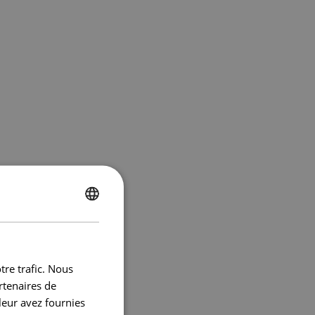
ENGLISH
FRENCH
tre trafic. Nous
rtenaires de
leur avez fournies