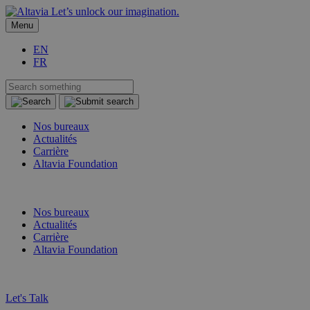
Let’s unlock our imagination.
Menu
EN
FR
Nos bureaux
Actualités
Carrière
Altavia Foundation
FR
EN
Nos bureaux
Actualités
Carrière
Altavia Foundation
FR
EN
Let's Talk