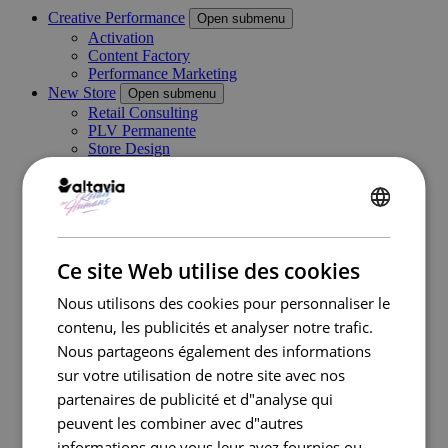
Creative Performance
Open submenu
Activation
Content Factory
Performance Marketing
New Store
Open submenu
Retail Consulting
PLV Permanente
Store Design
PLV Temporaire et Visual Merchandising
Category Management
Digital In Store
ENGLISH
Marketing Execution Services
Open submenu
Consulting
FRENCH
Kazaar Automation Platform
Ce site Web utilise des cookies
Complex Project
Cas clients
Nous utilisons des cookies pour personnaliser le
Industries
Open submenu
contenu, les publicités et analyser notre trafic.
Retail
Nous partageons également des informations
Travel Retail
Banque
sur votre utilisation de notre site avec nos
Beauté
partenaires de publicité et d"analyse qui
Énergie
peuvent les combiner avec d"autres
Automobile
Santé
informations que vous leur avez fournies ou