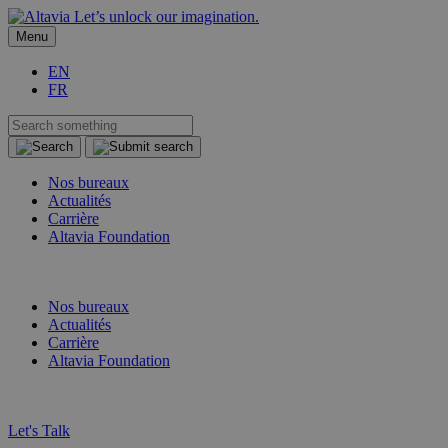
Let’s unlock our imagination.
Menu
EN
FR
Nos bureaux
Actualités
Carrière
Altavia Foundation
FR
EN
Nos bureaux
Actualités
Carrière
Altavia Foundation
FR
EN
Let's Talk