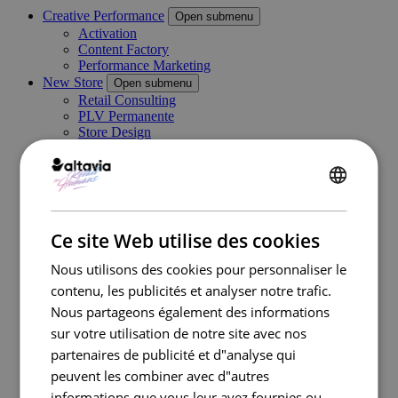
Creative Performance
Open submenu
Activation
Content Factory
Performance Marketing
New Store
Open submenu
Retail Consulting
PLV Permanente
Store Design
PLV Temporaire et Visual Merchandising
Category Management
Digital In Store
ENGLISH
Marketing Execution Services
Open submenu
Consulting
FRENCH
Kazaar Automation Platform
Ce site Web utilise des cookies
Complex Project
Cas clients
Nous utilisons des cookies pour personnaliser le
Industries
Open submenu
contenu, les publicités et analyser notre trafic.
Retail
Nous partageons également des informations
Travel Retail
Banque
sur votre utilisation de notre site avec nos
Beauté
partenaires de publicité et d"analyse qui
Énergie
peuvent les combiner avec d"autres
Automobile
Santé
informations que vous leur avez fournies ou