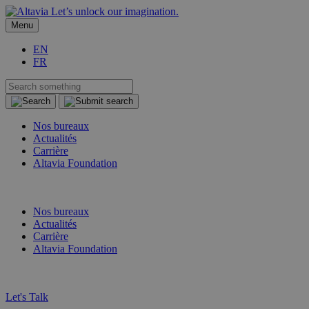
Let’s unlock our imagination.
Menu
EN
FR
Nos bureaux
Actualités
Carrière
Altavia Foundation
FR
EN
Nos bureaux
Actualités
Carrière
Altavia Foundation
FR
EN
Let's Talk