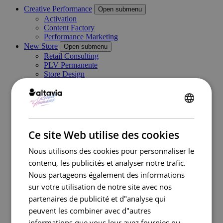
Creative Performance
Open submenu
Activation
Content Factory
Performance Marketing
New Store
Open submenu
Retail Consulting
PLV Permanente
Store Design
PLV Temporaire et Visual Merchandising
Category Management
Digital In Store
ENGLISH
Marketing Execution Services
Open submenu
Consulting
FRENCH
Kazaar Automation Platform
Ce site Web utilise des cookies
Complex Project
Cas clients
Nous utilisons des cookies pour personnaliser le
Industries
Open submenu
contenu, les publicités et analyser notre trafic.
Retail
Nous partageons également des informations
Travel Retail
Banque
sur votre utilisation de notre site avec nos
Beauté
partenaires de publicité et d"analyse qui
Énergie
peuvent les combiner avec d"autres
Automobile
Santé
informations que vous leur avez fournies ou