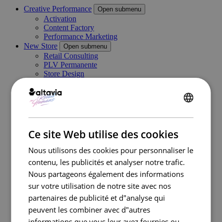
Creative Performance
Open submenu
Activation
Content Factory
Performance Marketing
New Store
Open submenu
Retail Consulting
PLV Permanente
Store Design
PLV Temporaire et Visual Merchandising
Category Management
Digital In Store
ENGLISH
Marketing Execution Services
Open submenu
Consulting
FRENCH
Kazaar Automation Platform
Ce site Web utilise des cookies
Complex Project
Cas clients
Nous utilisons des cookies pour personnaliser le
Industries
Open submenu
contenu, les publicités et analyser notre trafic.
Retail
Nous partageons également des informations
Travel Retail
Banque
sur votre utilisation de notre site avec nos
Beauté
partenaires de publicité et d"analyse qui
Énergie
peuvent les combiner avec d"autres
Automobile
Santé
informations que vous leur avez fournies ou