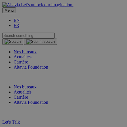
Let’s unlock our imagination.
Menu
EN
FR
Nos bureaux
Actualités
Carrière
Altavia Foundation
FR
EN
Nos bureaux
Actualités
Carrière
Altavia Foundation
FR
EN
Let's Talk