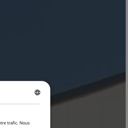
ENGLISH
FRENCH
tre trafic. Nous