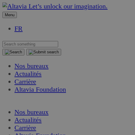
Aller
Aller
Let’s unlock our imagination.
au
au
Menu
contenu
contenu
FR
Nos bureaux
Actualités
Carrière
Altavia Foundation
FR
Nos bureaux
Actualités
Carrière