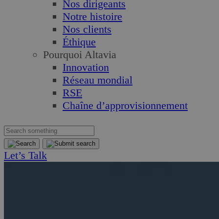
Nos dirigeants
Notre histoire
Nos clients
Éthique
Pourquoi Altavia
Innovation
Réseau mondial
RSE
Chaîne d’approvisionnement
Let’s Talk