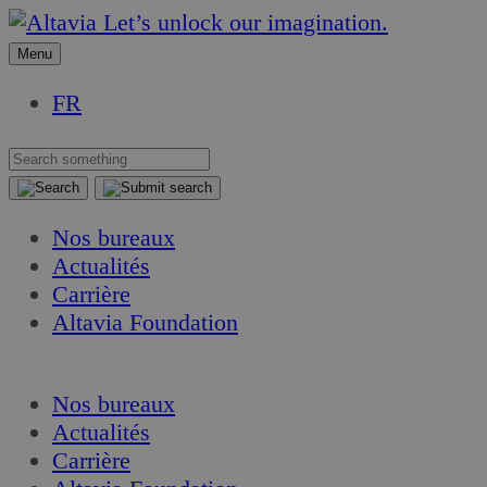
Aller
Aller
Let’s unlock our imagination.
au
au
Menu
contenu
contenu
FR
Nos bureaux
Actualités
Carrière
Altavia Foundation
FR
Nos bureaux
Actualités
Carrière