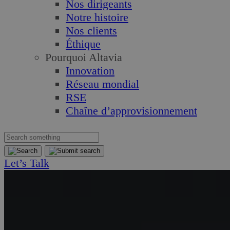
Nos dirigeants
Notre histoire
Nos clients
Éthique
Pourquoi Altavia
Innovation
Réseau mondial
RSE
Chaîne d’approvisionnement
Let’s Talk