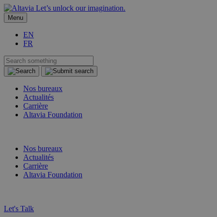
Let’s unlock our imagination.
Menu
EN
FR
Nos bureaux
Actualités
Carrière
Altavia Foundation
FR
EN
Nos bureaux
Actualités
Carrière
Altavia Foundation
FR
EN
Let's Talk