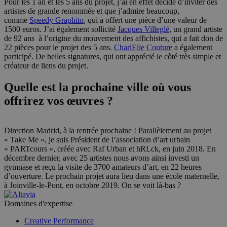
Pour les 1 an et les 5 ans du projet, j’ai en effet décidé d’inviter des
artistes de grande renommée et que j’admire beaucoup,
comme
Speedy Graphito
, qui a offert une pièce d’une valeur de
1500 euros. J’ai également sollicité
Jacques Villeglé
, un grand artiste
de 92 ans à l’origine du mouvement des affichistes, qui a fait don de
22 pièces pour le projet des 5 ans.
CharlElie Couture
a également
participé. De belles signatures, qui ont apprécié le côté très simple et
créateur de liens du projet.
Quelle est la prochaine ville où vous
offrirez vos œuvres ?
Direction Madrid, à la rentrée prochaine ! Parallèlement au projet
« Take Me », je suis Président de l’association d’art urbain
« PARTcours », créée avec Raf Urban et hRLck, en juin 2018. En
décembre dernier, avec 25 artistes nous avons ainsi investi un
gymnase et reçu la visite de 3700 amateurs d’art, en 22 heures
d’ouverture. Le prochain projet aura lieu dans une école maternelle,
à Joinville-le-Pont, en octobre 2019. On se voit là-bas ?
Domaines d'expertise
Creative Performance