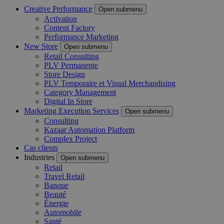
Creative Performance
Open submenu
Activation
Content Factory
Performance Marketing
New Store
Open submenu
Retail Consulting
PLV Permanente
Store Design
PLV Temporaire et Visual Merchandising
Category Management
Digital In Store
Marketing Execution Services
Open submenu
Consulting
Kazaar Automation Platform
Complex Project
Cas clients
Industries
Open submenu
Retail
Travel Retail
Banque
Beauté
Énergie
Automobile
Santé