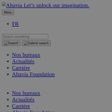
Aller
Aller
Let’s unlock our imagination.
au
au
Menu
contenu
contenu
FR
Nos bureaux
Actualités
Carrière
Altavia Foundation
FR
Nos bureaux
Actualités
Carrière