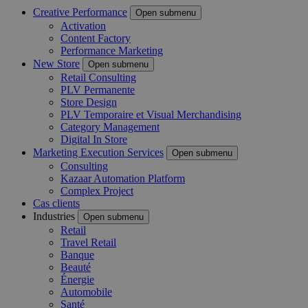
Creative Performance
Open submenu
Activation
Content Factory
Performance Marketing
New Store
Open submenu
Retail Consulting
PLV Permanente
Store Design
PLV Temporaire et Visual Merchandising
Category Management
Digital In Store
Marketing Execution Services
Open submenu
Consulting
Kazaar Automation Platform
Complex Project
Cas clients
Industries
Open submenu
Retail
Travel Retail
Banque
Beauté
Énergie
Automobile
Santé