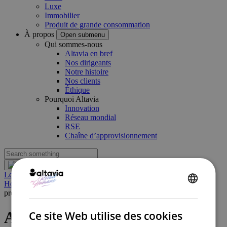
Luxe
Immobilier
Produit de grande consommation
À propos
Open submenu
Qui sommes-nous
Altavia en bref
Nos dirigeants
Notre histoire
Nos clients
Éthique
Pourquoi Altavia
Innovation
Réseau mondial
RSE
Chaîne d’approvisionnement
Let's Talk
Home
|
Actualités
|
Altavia acquiert ASK Marketing et renforce sa
ENGLISH
présence au Canada
FRENCH
Altavia acquiert ASK
Ce site Web utilise des cookies