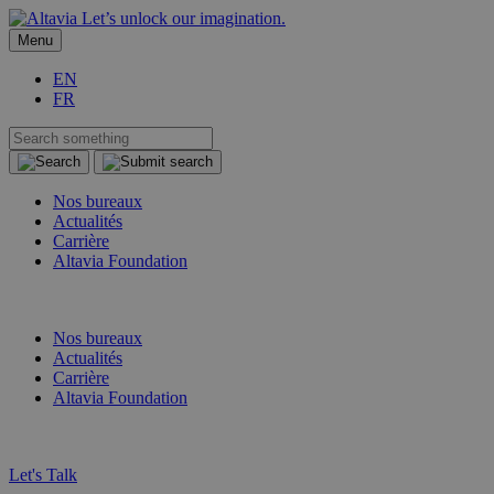
Let’s unlock our imagination.
Menu
EN
FR
Nos bureaux
Actualités
Carrière
Altavia Foundation
FR
EN
Nos bureaux
Actualités
Carrière
Altavia Foundation
FR
EN
Let's Talk