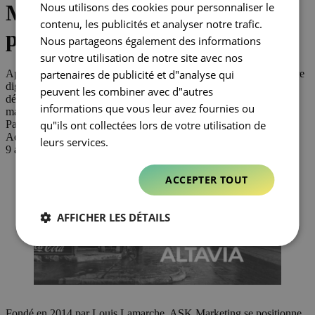
Nous utilisons des cookies pour personnaliser le
Marketing et renforce sa
contenu, les publicités et analyser notre trafic.
présence au Canada
Nous partageons également des informations
sur votre utilisation de notre site avec nos
partenaires de publicité et d"analyse qui
Après la création d’Altavia Canada en 2015 et le rachat de l’agence
digitale CloudRaker en 2017, le groupe Altavia poursuit son
peuvent les combiner avec d"autres
développement au Canada et acquiert ASK Marketing, agence de
informations que vous leur avez fournies ou
marketing spécialisée dans le retail.
qu"ils ont collectées lors de votre utilisation de
Partenariats
Actualité
leurs services.
9 avril 2019
ACCEPTER TOUT
AFFICHER LES DÉTAILS
Fondé en 2014 par Louis Lamarche, ASK Marketing se positionne