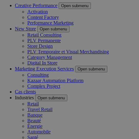
Creative Performance
Open submenu
Activation
Content Factory
Performance Marketing
New Store
Open submenu
Retail Consulting
PLV Permanente
Store Design
PLV Temporaire et Visual Merchandising
Category Management
Digital In Store
Marketing Execution Services
Open submenu
Consulting
Kazaar Automation Platform
Complex Project
Cas clients
Industries
Open submenu
Retail
Travel Retail
Banque
Beauté
Énergie
Automobile
Santé