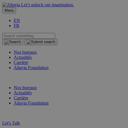
Let’s unlock our imagination.
Menu
EN
FR
Nos bureaux
Actualités
Carrière
Altavia Foundation
FR
EN
Nos bureaux
Actualités
Carrière
Altavia Foundation
FR
EN
Let's Talk