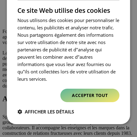
FRENCH
Ce site Web utilise des cookies
Nous utilisons des cookies pour personnaliser le
contenu, les publicités et analyser notre trafic.
Fort de la diversité de ses perspectives, Altavia Travel Retail vise à
Nous partageons également des informations
apporter des solutions on et off line tout au long du parcours des
sur votre utilisation de notre site avec nos
voyageurs.
partenaires de publicité et d"analyse qui
La créativité, la connaissance fine du secteur et la capacité à créer
peuvent les combiner avec d"autres
des expériences client exceptionnelles et pertinentes sont de
informations que vous leur avez fournies ou
puissants leviers. C’est pourquoi nous pensons que c’est le bon
moment pour lancer une telle offre et aider nos clients à renouer
qu"ils ont collectées lors de votre utilisation de
avec les voyageurs et à atteindre les objectifs de performance
leurs services.
commerciale avec une approche respectueuse du développement
durable.
ACCEPTER TOUT
Altavia Travel retail
AFFICHER LES DÉTAILS
Spécialiste de la communication commerciale dédiée au retail, le
groupe Altavia est présent dans 45 pays avec plus de 2 500
collaborateurs. Il accompagne les enseignes et les marques dans la
construction de relations fructueuses avec leurs clients depuis 1983.