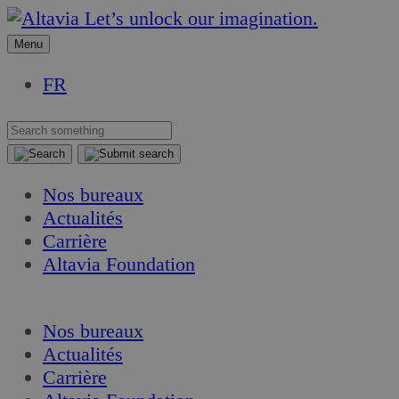
Aller
Aller
Let’s unlock our imagination.
au
au
Menu
contenu
contenu
FR
Nos bureaux
Actualités
Carrière
Altavia Foundation
FR
Nos bureaux
Actualités
Carrière