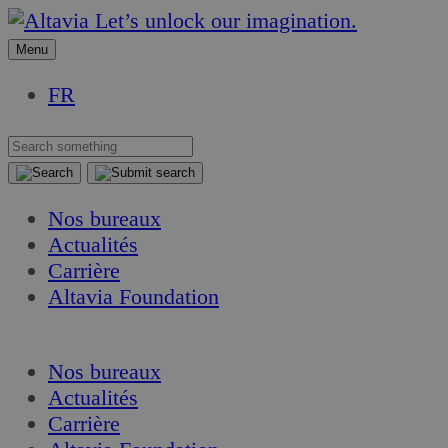
Aller
Aller
Let’s unlock our imagination.
au
au
Menu
contenu
contenu
FR
Nos bureaux
Actualités
Carrière
Altavia Foundation
FR
Nos bureaux
Actualités
Carrière