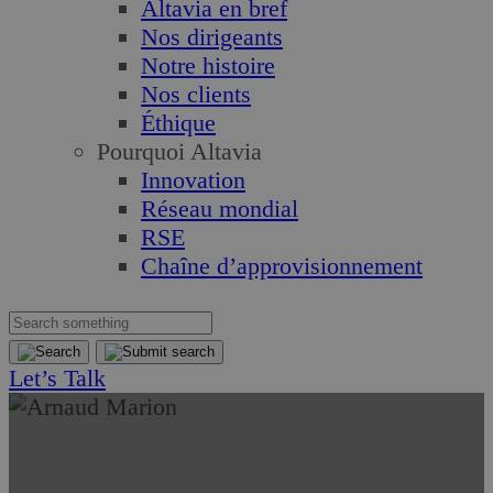
Altavia en bref
Nos dirigeants
Notre histoire
Nos clients
Éthique
Pourquoi Altavia
Innovation
Réseau mondial
RSE
Chaîne d’approvisionnement
Let’s Talk