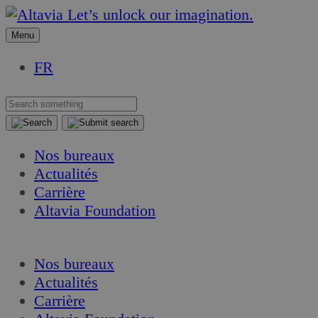
Aller
Aller
Let’s unlock our imagination.
au
au
Menu
contenu
contenu
FR
Nos bureaux
Actualités
Carrière
Altavia Foundation
FR
Nos bureaux
Actualités
Carrière