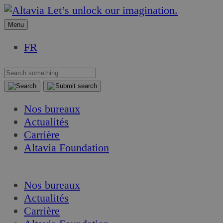
Aller
Aller
Let’s unlock our imagination.
au
au
Menu
contenu
contenu
FR
Nos bureaux
Actualités
Carrière
Altavia Foundation
FR
Nos bureaux
Actualités
Carrière