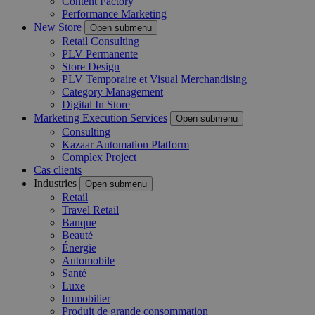
Content Factory
Performance Marketing
New Store
Open submenu
Retail Consulting
PLV Permanente
Store Design
PLV Temporaire et Visual Merchandising
Category Management
Digital In Store
Marketing Execution Services
Open submenu
Consulting
Kazaar Automation Platform
Complex Project
Cas clients
Industries
Open submenu
Retail
Travel Retail
Banque
Beauté
Énergie
Automobile
Santé
Luxe
Immobilier
Produit de grande consommation