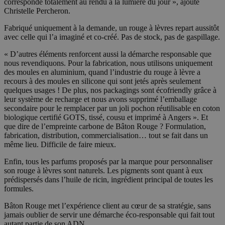
corresponde totalement au rendu à la lumière du jour », ajoute
Christelle Percheron.
Fabriqué uniquement à la demande, un rouge à lèvres repart aussitôt
avec celle qui l’a imaginé et co-créé. Pas de stock, pas de gaspillage.
« D’autres éléments renforcent aussi la démarche responsable que
nous revendiquons. Pour la fabrication, nous utilisons uniquement
des moules en aluminium, quand l’industrie du rouge à lèvre a
recours à des moules en silicone qui sont jetés après seulement
quelques usages ! De plus, nos packagings sont écofriendly grâce à
leur système de recharge et nous avons supprimé l’emballage
secondaire pour le remplacer par un joli pochon réutilisable en coton
biologique certifié GOTS, tissé, cousu et imprimé à Angers ». Et
que dire de l’empreinte carbone de Bâton Rouge ? Formulation,
fabrication, distribution, commercialisation… tout se fait dans un
même lieu. Difficile de faire mieux.
Enfin, tous les parfums proposés par la marque pour personnaliser
son rouge à lèvres sont naturels. Les pigments sont quant à eux
prédispersés dans l’huile de ricin, ingrédient principal de toutes les
formules.
Bâton Rouge met l’expérience client au cœur de sa stratégie, sans
jamais oublier de servir une démarche éco-responsable qui fait tout
autant partie de son ADN.