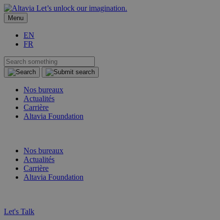
Let’s unlock our imagination.
Menu
EN
FR
Nos bureaux
Actualités
Carrière
Altavia Foundation
FR
EN
Nos bureaux
Actualités
Carrière
Altavia Foundation
FR
EN
Let's Talk