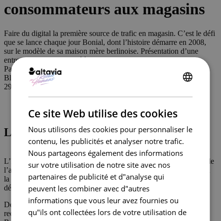
consommateurs aux magasins
Faire du digital la première source de trafic en magasin. C’est le défi
que se lance chaque jour Bonial, dont l’histoire démarre en 2008,
sur le modèle de sa maison mère berlinoise. Présentation d’une
entreprise qui travaille déjà pour les plus grands.
Parcours client unifié
Blog
29 avril 2019
ENGLISH
FRENCH
Ce site Web utilise des cookies
Nous utilisons des cookies pour personnaliser le
Le pionnier du drive to store en Europe
contenu, les publicités et analyser notre trafic.
Nous partageons également des informations
L’histoire de Bonial trouve ses origines en 2008, avec la création de
sur votre utilisation de notre site avec nos
l’application kaufDA en Allemagne. L’application mobile dédiée à
partenaires de publicité et d"analyse qui
la préparation d’achats en magasins rencontre un fort succès et
peuvent les combiner avec d"autres
décide de s’internationaliser dès 2011 sous le nom de Bonial.
informations que vous leur avez fournies ou
Depuis, l’entreprise présente en France se donne pour mission de
qu"ils ont collectées lors de votre utilisation de
reconnecter les consommateurs avec les magasins. « Depuis 2011,