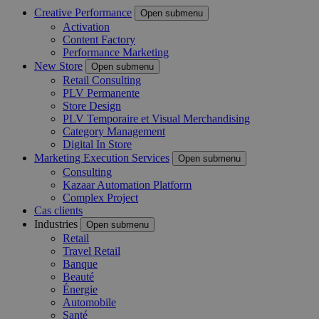
Creative Performance
Open submenu
Activation
Content Factory
Performance Marketing
New Store
Open submenu
Retail Consulting
PLV Permanente
Store Design
PLV Temporaire et Visual Merchandising
Category Management
Digital In Store
Marketing Execution Services
Open submenu
Consulting
Kazaar Automation Platform
Complex Project
Cas clients
Industries
Open submenu
Retail
Travel Retail
Banque
Beauté
Énergie
Automobile
Santé