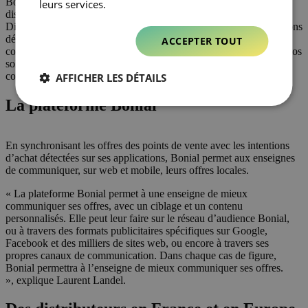
Bonial permet aux enseignes de mieux communiquer leurs offres
leurs services.
disponibles en magasin sur le digital, raconte
Laurent Landel
,
Directeur associé de Bonial France. En quelques années, nous avons
développé une plateforme qui combine des solutions
ACCEPTER TOUT
complémentaires visant à développer l’attractivité des magasins. Nos
solutions permettent aux grandes enseignes d’adopter une
communication plus efficace et attractive auprès de leurs clients. »
AFFICHER LES DÉTAILS
La plateforme Bonial
En synchronisant les offres des points de vente avec les intentions
d’achat détectées sur ses applications, Bonial permet aux enseignes
de communiquer, sur web et mobile, leurs offres locales.
« La plateforme Bonial permet à une enseigne de mieux
communiquer ses offres, avec un ciblage et un contenu
personnalisés. Elle peut leur faire sur le réseau d’audience Bonial,
ou à travers des formats publicitaires spécifiques sur Google,
Facebook et des milliers de sites web, ou encore à travers ses
propres canaux de communication. Dans chaque cas de figure,
Bonial permettra à l’enseigne de mieux communiquer ses offres.
», explique Laurent Landel.