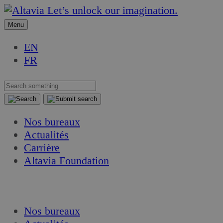
Aller
Aller
Let’s unlock our imagination.
au
au
Menu
contenu
contenu
EN
FR
Nos bureaux
Actualités
Carrière
Altavia Foundation
FR
EN
Nos bureaux