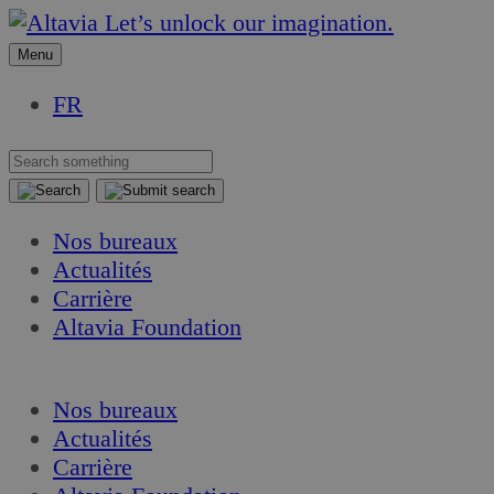
Aller
Aller
Let’s unlock our imagination.
au
au
Menu
contenu
contenu
FR
Nos bureaux
Actualités
Carrière
Altavia Foundation
FR
Nos bureaux
Actualités
Carrière