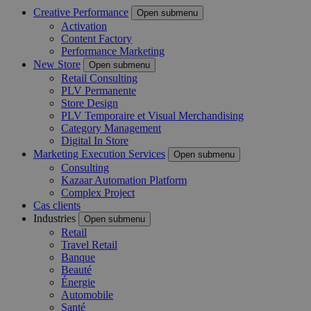
Creative Performance
Open submenu
Activation
Content Factory
Performance Marketing
New Store
Open submenu
Retail Consulting
PLV Permanente
Store Design
PLV Temporaire et Visual Merchandising
Category Management
Digital In Store
Marketing Execution Services
Open submenu
Consulting
Kazaar Automation Platform
Complex Project
Cas clients
Industries
Open submenu
Retail
Travel Retail
Banque
Beauté
Énergie
Automobile
Santé