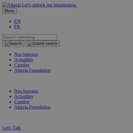
Let’s unlock our imagination.
Menu
EN
FR
Nos bureaux
Actualités
Carrière
Altavia Foundation
FR
EN
Nos bureaux
Actualités
Carrière
Altavia Foundation
FR
EN
Let's Talk