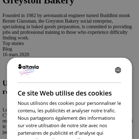
Greyston Bakery
Founded in 1982 by aeronautical engineer turned Buddhist monk
Bernie Glassman, the Greyston Bakery social enterprise,
specialising in baked goods preparation, is committed to providing
jobs and professional training to those who experience difficulty
finding work.
Top stories
Blog
16 mars 2020
ENGLISH
Une politique de recrutement
FRENCH
révolutionnaire
Ce site Web utilise des cookies
Nous utilisons des cookies pour personnaliser le
Les premiers candidats à postuler sont les premiers à être engagés.
contenu, les publicités et analyser notre trafic.
C’est le principe du programme nommé Open Hiring® («
Nous partageons également des informations
recrutement ouvert ») lancé par Greyston Bakery, investissant ainsi
sur votre utilisation de notre site avec nos
le potentiel humain. Aucun CV à présenter, nul extrait de casier
judiciaire à dévoiler. Seule la réactivité est récompensée.
partenaires de publicité et d"analyse qui