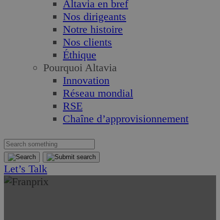
Altavia en bref
Nos dirigeants
Notre histoire
Nos clients
Éthique
Pourquoi Altavia
Innovation
Réseau mondial
RSE
Chaîne d’approvisionnement
Let’s Talk