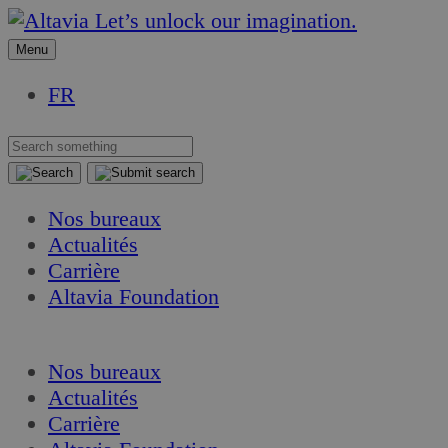
Aller
Aller
Let’s unlock our imagination.
au
au
Menu
contenu
contenu
FR
Nos bureaux
Actualités
Carrière
Altavia Foundation
FR
Nos bureaux
Actualités
Carrière