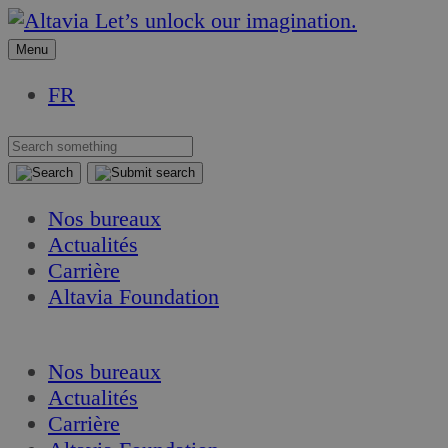
Aller
Aller
Let’s unlock our imagination.
au
au
Menu
contenu
contenu
FR
Nos bureaux
Actualités
Carrière
Altavia Foundation
FR
Nos bureaux
Actualités
Carrière