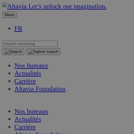
Aller
Aller
Let’s unlock our imagination.
au
au
Menu
contenu
contenu
FR
Nos bureaux
Actualités
Carrière
Altavia Foundation
FR
Nos bureaux
Actualités
Carrière