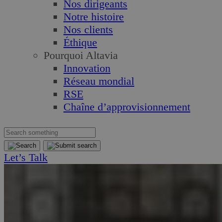
Nos dirigeants
Notre histoire
Nos clients
Éthique
Pourquoi Altavia
Innovation
Réseau mondial
RSE
Chaîne d’approvisionnement
Let’s Talk