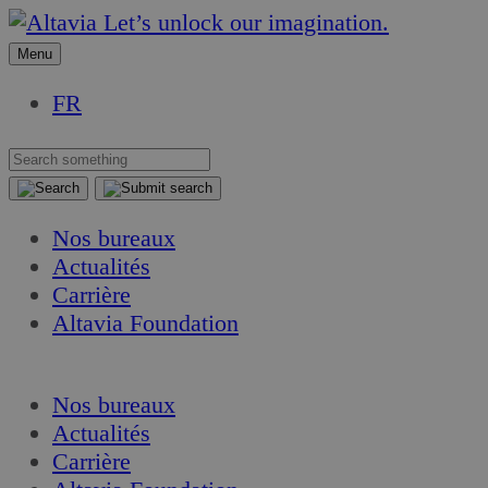
Aller
Aller
Let’s unlock our imagination.
au
au
Menu
contenu
contenu
FR
Nos bureaux
Actualités
Carrière
Altavia Foundation
FR
Nos bureaux
Actualités
Carrière