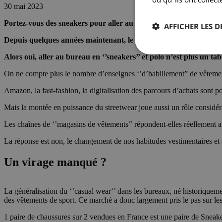
30 mai 2023
Portez-vous des sneakers pour aller au travail ?
AFFICHER LES D
Depuis quelques années maintenant, le streetwear s’est emparé du
Alors oui, aller au bureau en ‘’sneakers’’ et polo n’est plus un 
On ne compte plus le nombre d’enseignes ‘’d’habillement” de vêtemen
Amazon, la fast-fashion, la digitalisation des parcours d’achats sont p
Mais la montée en puissance du streetwear joue aussi un rôle considér
Les chaînes de ‘’magasins de vêtements’’ répondent-elles réellement a
La réponse est non, le changement de nos habitudes vestimentaires et de
Un virage manqué ?
La généralisation du ‘’casual wear‘’ dans les bureaux, né historiqueme
des vêtements de sport. Ce marché a donc largement pris le pas sur les
1 paire de chaussures sur 2 vendues en France est une paire de Sneakers