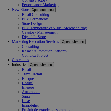
Content Factory
Performance Marketing
New Store
Open submenu
Retail Consulting
PLV Permanente
Store Design
PLV Temporaire et Visual Merchandising
Category Management
Digital In Store
Marketing Execution Services
Open submenu
Consulting
Kazaar Automation Platform
Complex Project
Cas clients
Industries
Open submenu
Retail
Travel Retail
Banque
Beauté
Énergie
Automobile
Santé
Luxe
Immobilier
Produit de grande consommation