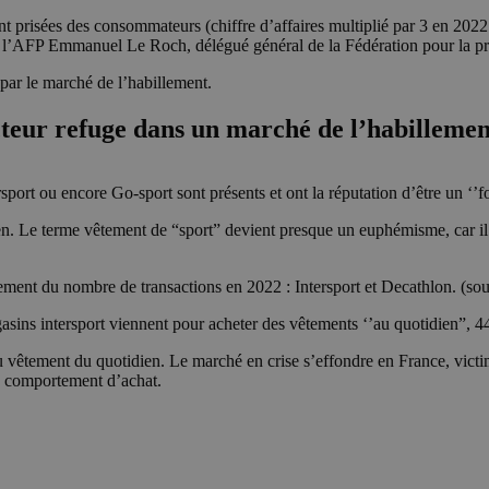
ont prisées des consommateurs (chiffre d’affaires multiplié par 3 en 202
 de l’AFP Emmanuel Le Roch, délégué général de la Fédération pour la p
par le marché de l’habillement.
secteur refuge dans un marché de l’habillem
port ou encore Go-sport sont présents et ont la réputation d’être un ‘’f
en. Le terme vêtement de “sport” devient presque un euphémisme, car il 
sement du nombre de transactions en 2022 : Intersport et Decathlon. (so
sins intersport viennent pour acheter des vêtements ‘’au quotidien”, 
du vêtement du quotidien. Le marché en crise s’effondre en France, vict
u comportement d’achat.