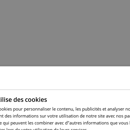
s enseignes historiques de l’habillement ?
ilise des cookies
: adversaire n°1 des enseignes hi
ookies pour personnaliser le contenu, les publicités et analyser no
 des informations sur votre utilisation de notre site avec nos pa
istoriques de l’habillement ?
se qui peuvent les combiner avec d"autres informations que vous 
ées lors de votre utilisation de leurs services.