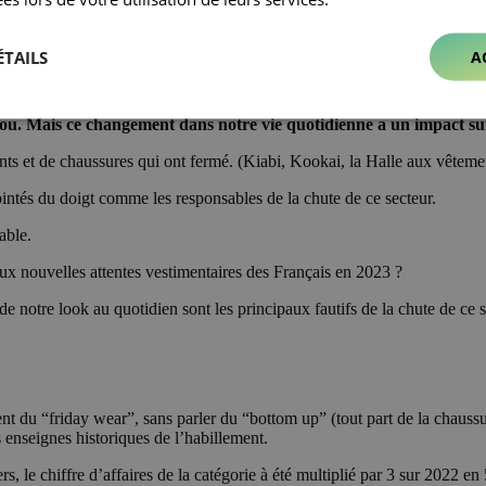
ÉTAILS
A
 marché du textile et plus particulièrement de nos garde-robes.
tabou. Mais ce changement dans notre vie quotidienne a un impact sur
ts et de chaussures qui ont fermé. (Kiabi, Kookai, la Halle aux vête
ointés du doigt comme les responsables de la chute de ce secteur.
able.
ux nouvelles attentes vestimentaires des Français en 2023 ?
 notre look au quotidien sont les principaux fautifs de la chute de ce s
nt du “friday wear”, sans parler du “bottom up” (tout part de la chauss
 enseignes historiques de l’habillement.
, le chiffre d’affaires de la catégorie à été multiplié par 3 sur 2022 en