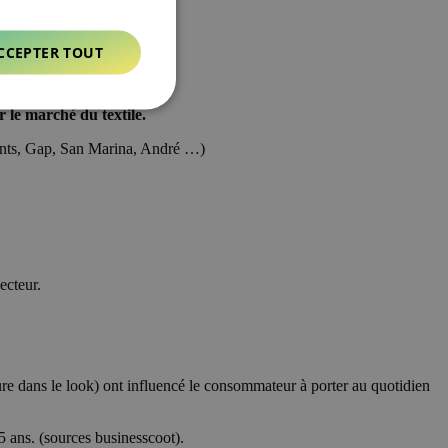
CCEPTER TOUT
 le marché du textile.
ments, Gap, San Marina, André …)
ecteur.
ure dans le look) ont influencé le consommateur à porter au quotidien
 5 ans. (sources businesscoot).