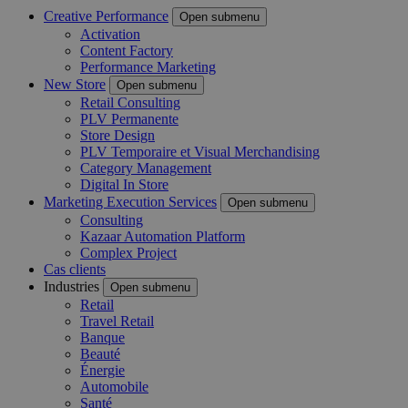
Creative Performance
Open submenu
Activation
Content Factory
Performance Marketing
New Store
Open submenu
Retail Consulting
PLV Permanente
Store Design
PLV Temporaire et Visual Merchandising
Category Management
Digital In Store
Marketing Execution Services
Open submenu
Consulting
Kazaar Automation Platform
Complex Project
Cas clients
Industries
Open submenu
Retail
Travel Retail
Banque
Beauté
Énergie
Automobile
Santé