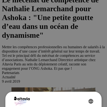
Nathalie Lemarchand pour
Ashoka : "Une petite goutte
d’eau dans un océan de
dynamisme"
Mettre les compétences professionnelles ou humaines de salariés à la
disposition d’une cause d’intérêt général sur leur temps de travail.
Tel est le principal défi du mécénat de compétences au service
d’associations. Nathalie Lemarchand Directrice artistique chez
Altavia Paris au sein du déploiement créatif, raconte son
engagement pour l’ONG Ashoka. Et pas que !
Partenariats
Actualité
9 avril 2019
ENGLISH