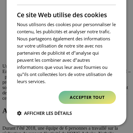
FRENCH
Ce site Web utilise des cookies
Nous utilisons des cookies pour personnaliser le
contenu, les publicités et analyser notre trafic.
Nous partageons également des informations
sur votre utilisation de notre site avec nos
partenaires de publicité et d"analyse qui
peuvent les combiner avec d"autres
Un récent
baromètre
réalisé par l’Ifop – en partenariat avec
informations que vous leur avez fournies ou
Entreprise et Progrès et l’ANDRH, association nationale des DRH –
qu"ils ont collectées lors de votre utilisation de
pour la Fondation SNCF a révélé que les Français se déclarent
leurs services.
prêts à 70 % à s’engager sur leur temps de travail. Les dirigeants
sont favorables à 32% à la mise en place d’un dispositif de mécénat
de compétences, 23 % disent l’envisager et 9 % le font déjà. Parmi
ACCEPTER TOUT
ces entreprises où l’engagement est une réalité : Altavia.
Altavia au service d’Ashoka
AFFICHER LES DÉTAILS
Durant l’été 2018, une équipe de 6 personnes a travaillé sur la