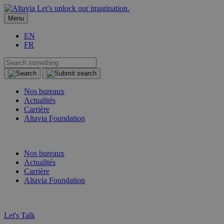
Let’s unlock our imagination.
Menu
EN
FR
Nos bureaux
Actualités
Carrière
Altavia Foundation
FR
EN
Nos bureaux
Actualités
Carrière
Altavia Foundation
FR
EN
Let's Talk