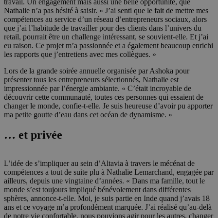
travail. Un engagement mais aussi une belle opportunité, que
Nathalie n’a pas hésité à saisir. « J’ai senti que le fait de mettre mes
compétences au service d’un réseau d’entrepreneurs sociaux, alors
que j’ai l’habitude de travailler pour des clients dans l’univers du
retail, pourrait être un challenge intéressant, se souvient-elle. Et j’ai
eu raison. Ce projet m’a passionnée et a également beaucoup enrichi
les rapports que j’entretiens avec mes collègues. »
Lors de la grande soirée annuelle organisée par Ashoka pour
présenter tous les entrepreneurs sélectionnés, Nathalie est
impressionnée par l’énergie ambiante. « C’était incroyable de
découvrir cette communauté, toutes ces personnes qui essaient de
changer le monde, confie-t-elle. Je suis heureuse d’avoir pu apporter
ma petite goutte d’eau dans cet océan de dynamisme. »
… et privée
L’idée de s’impliquer au sein d’Altavia à travers le mécénat de
compétences a tout de suite plu à Nathalie Lemarchand, engagée par
ailleurs, depuis une vingtaine d’années. « Dans ma famille, tout le
monde s’est toujours impliqué bénévolement dans différentes
sphères, annonce-t-elle. Moi, je suis partie en Inde quand j’avais 18
ans et ce voyage m’a profondément marquée. J’ai réalisé qu’au-delà
de notre vie confortable, nous pouvions agir pour les autres, changer