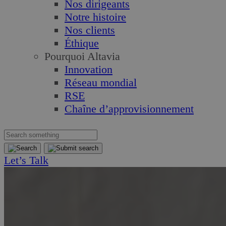
Nos dirigeants
Notre histoire
Nos clients
Éthique
Pourquoi Altavia
Innovation
Réseau mondial
RSE
Chaîne d’approvisionnement
Let’s Talk