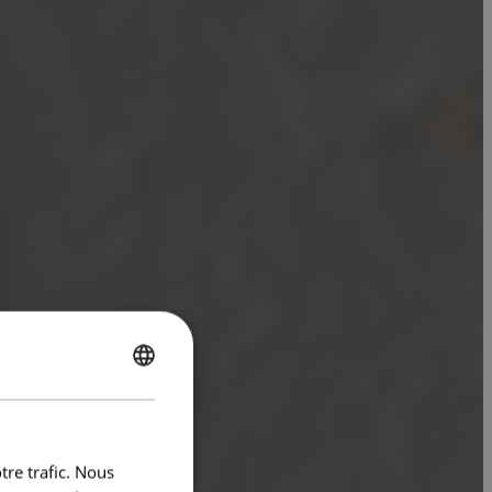
ENGLISH
FRENCH
tre trafic. Nous