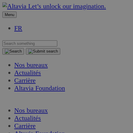
Aller
Aller
Let’s unlock our imagination.
au
au
Menu
contenu
contenu
FR
Nos bureaux
Actualités
Carrière
Altavia Foundation
FR
Nos bureaux
Actualités
Carrière