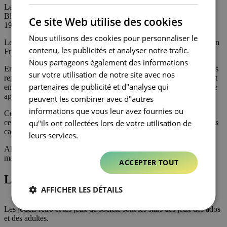
Les kidultes : nouvelles cibles du marché des jouets
FRENCH
Blog
Ce site Web utilise des cookies
19 décembre 2022
Nous utilisons des cookies pour personnaliser le
Les kidultes, volent la vedette aux enfants sur le marché du jouet en
contenu, les publicités et analyser notre trafic.
France en cette période de Noël.
Nous partageons également des informations
En 2022, la part d’achats de jouets par des adultes pour eux-mêmes
sur votre utilisation de notre site avec nos
représente près de 30% du marché global des jouets en France, soit
partenaires de publicité et d"analyse qui
environ 1 milliard d’euros. Et cette part ne fait qu’augmenter année
après année.
peuvent les combiner avec d"autres
informations que vous leur avez fournies ou
Cependant, avec la crise économique, la tendance est à se serrer la
qu"ils ont collectées lors de votre utilisation de
ceinture et les adultes envisagent donc plus largement d’acheter des
cadeaux « utiles ».
leurs services.
Alors les jouets pour adultes : une véritable opportunité pour le
marché ?
ACCEPTER TOUT
Le père Noël au service des adultes
AFFICHER LES DÉTAILS
Les jouets rétro et les jeux de société sont les stars des jeux des ados
et des adultes.