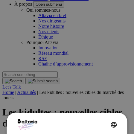
À propos
Open submenu
Qui sommes-nous
Altavia en bref
Nos dirigeants
Notre histoire
Nos clients
Éthique
Pourquoi Altavia
Innovation
Réseau mondial
RSE
Chaîne d’approvisionnement
Let's Talk
Home
|
Actualités
|
Les kidultes : nouvelles cibles du marché des
jouets
Les kidultes : nouvelles cibles
du marché des jouets
ENGLISH