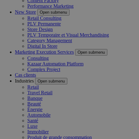
Content Factory
Performance Marketing
New Store
Open submenu
Retail Consulting
PLV Permanente
Store Design
PLV Temporaire et Visual Merchandising
Category Management
Digital In Store
Marketing Execution Services
Open submenu
Consulting
Kazaar Automation Platform
Complex Project
Cas clients
Industries
Open submenu
Retail
Travel Retail
Banque
Beauté
Énergie
Automobile
Santé
Luxe
Immobilier
Produit de grande consommation