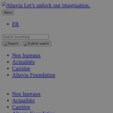
Aller
Aller
Let’s unlock our imagination.
au
au
Menu
contenu
contenu
FR
Nos bureaux
Actualités
Carrière
Altavia Foundation
FR
Nos bureaux
Actualités
Carrière