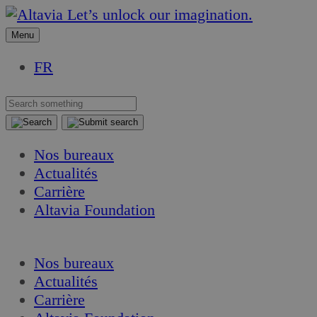
Aller
Aller
Let’s unlock our imagination.
au
au
Menu
contenu
contenu
FR
Nos bureaux
Actualités
Carrière
Altavia Foundation
FR
Nos bureaux
Actualités
Carrière