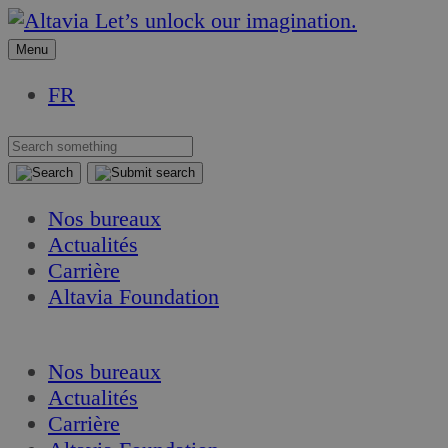
Aller
Aller
Let’s unlock our imagination.
au
au
Menu
contenu
contenu
FR
Nos bureaux
Actualités
Carrière
Altavia Foundation
FR
Nos bureaux
Actualités
Carrière