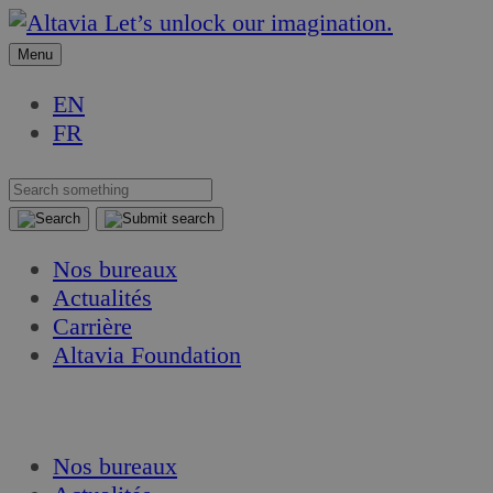
Aller
Aller
Let’s unlock our imagination.
au
au
Menu
contenu
contenu
EN
FR
Nos bureaux
Actualités
Carrière
Altavia Foundation
FR
EN
Nos bureaux