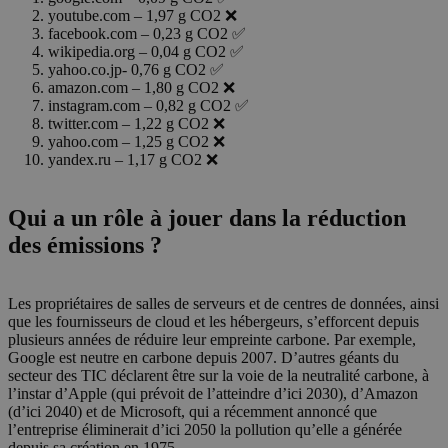
youtube.com – 1,97 g CO2 ❌
facebook.com – 0,23 g CO2 ✅
wikipedia.org – 0,04 g CO2 ✅
yahoo.co.jp- 0,76 g CO2 ✅
amazon.com – 1,80 g CO2 ❌
instagram.com – 0,82 g CO2 ✅
twitter.com – 1,22 g CO2 ❌
yahoo.com – 1,25 g CO2 ❌
yandex.ru – 1,17 g CO2 ❌
Qui a un rôle à jouer dans la réduction
des émissions ?
Les propriétaires de salles de serveurs et de centres de données, ainsi
que les fournisseurs de cloud et les hébergeurs, s’efforcent depuis
plusieurs années de réduire leur empreinte carbone. Par exemple,
Google est neutre en carbone depuis 2007. D’autres géants du
secteur des TIC déclarent être sur la voie de la neutralité carbone, à
l’instar d’Apple (qui prévoit de l’atteindre d’ici 2030), d’Amazon
(d’ici 2040) et de Microsoft, qui a récemment annoncé que
l’entreprise éliminerait d’ici 2050 la pollution qu’elle a générée
depuis sa création en 1975.