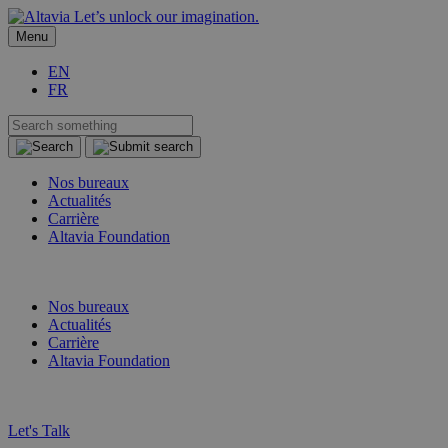
Let’s unlock our imagination.
Menu
EN
FR
Nos bureaux
Actualités
Carrière
Altavia Foundation
FR
EN
Nos bureaux
Actualités
Carrière
Altavia Foundation
FR
EN
Let's Talk