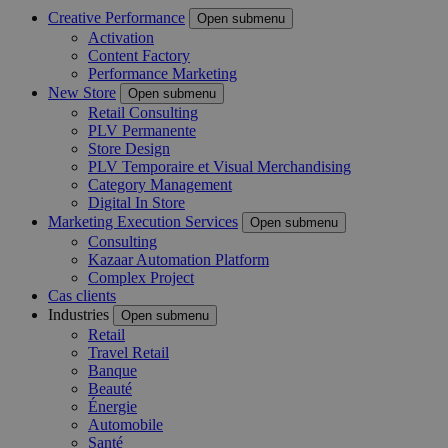
Creative Performance
Open submenu
Activation
Content Factory
Performance Marketing
New Store
Open submenu
Retail Consulting
PLV Permanente
Store Design
PLV Temporaire et Visual Merchandising
Category Management
Digital In Store
Marketing Execution Services
Open submenu
Consulting
Kazaar Automation Platform
Complex Project
Cas clients
Industries
Open submenu
Retail
Travel Retail
Banque
Beauté
Énergie
Automobile
Santé