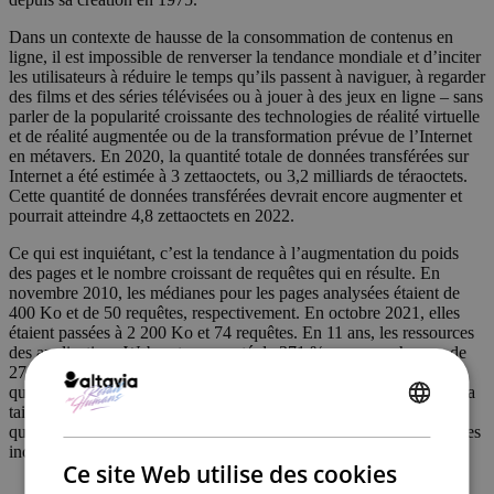
Dans un contexte de hausse de la consommation de contenus en
ligne, il est impossible de renverser la tendance mondiale et d’inciter
les utilisateurs à réduire le temps qu’ils passent à naviguer, à regarder
des films et des séries télévisées ou à jouer à des jeux en ligne – sans
parler de la popularité croissante des technologies de réalité virtuelle
et de réalité augmentée ou de la transformation prévue de l’Internet
en métavers. En 2020, la quantité totale de données transférées sur
Internet a été estimée à 3 zettaoctets, ou 3,2 milliards de téraoctets.
Cette quantité de données transférées devrait encore augmenter et
pourrait atteindre 4,8 zettaoctets en 2022.
Ce qui est inquiétant, c’est la tendance à l’augmentation du poids
des pages et le nombre croissant de requêtes qui en résulte. En
novembre 2010, les médianes pour les pages analysées étaient de
400 Ko et de 50 requêtes, respectivement. En octobre 2021, elles
étaient passées à 2 200 Ko et 74 requêtes. En 11 ans, les ressources
des applications Web ont augmenté de 371 %, avec une hausse de
27,5 % du nombre de requêtes générées. La bonne nouvelle, c’est
que cette croissance a ralenti au cours des deux dernières années, la
taille des pages en glissement annuel n’ayant augmenté que de
ENGLISH
quelques pour cent en 2020 et en 2021, avec un nombre de requêtes
inchangé.
FRENCH
Ce site Web utilise des cookies