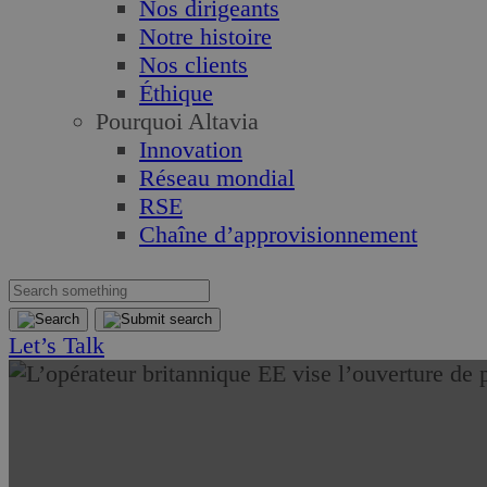
Nos dirigeants
Notre histoire
Nos clients
Éthique
Pourquoi Altavia
Innovation
Réseau mondial
RSE
Chaîne d’approvisionnement
Let’s Talk