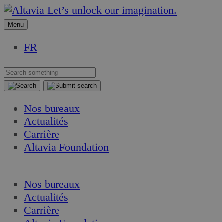
Aller
Aller
Let’s unlock our imagination.
au
au
Menu
contenu
contenu
FR
Nos bureaux
Actualités
Carrière
Altavia Foundation
FR
Nos bureaux
Actualités
Carrière