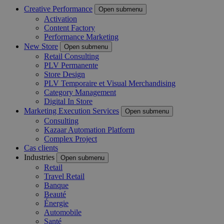
Creative Performance
Open submenu
Activation
Content Factory
Performance Marketing
New Store
Open submenu
Retail Consulting
PLV Permanente
Store Design
PLV Temporaire et Visual Merchandising
Category Management
Digital In Store
Marketing Execution Services
Open submenu
Consulting
Kazaar Automation Platform
Complex Project
Cas clients
Industries
Open submenu
Retail
Travel Retail
Banque
Beauté
Énergie
Automobile
Santé