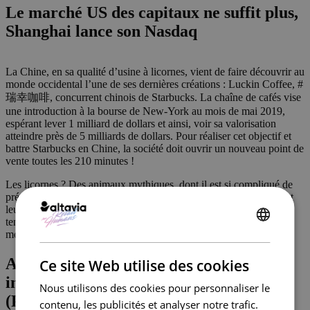
Le marché US des capitaux ne suffit plus,
Shanghai lance son Nasdaq
La Chine, en sa qualité d’usine à licornes, vient de faire découvrir au
monde occidental l’une de ses dernières créations : Luckin Coffee, #
瑞幸咖啡, concurrent chinois de Starbucks. La chaîne de cafés vise
une introduction à la bourse de New-York au mois de mai 2019,
espérant lever 1 milliard de dollars et ainsi, voir sa valorisation
atteindre près de 5 milliards de dollars. Pour réaliser cet objectif et
battre Starbucks en Chine, la société doit ouvrir un nouveau point de
vente toutes les 210 minutes !
Les licornes ? Des animaux mythiques, dont il est si compliqué de
prédire l’avenir et la durée de vie. Mais une chose est sûre : durant
leur existence plus ou moins courtes, les licornes ont une fâcheuse
tendance à attirer l’argent et à voir leurs valorisations atteindre des
ENGLISH
montants exorbitants.
FRENCH
Après le PER (Price Earning Ratio), les
Ce site Web utilise des cookies
investisseurs chinois ont inventé le PDR
Nous utilisons des cookies pour personnaliser le
(Price Deficit Ratio).
contenu, les publicités et analyser notre trafic.