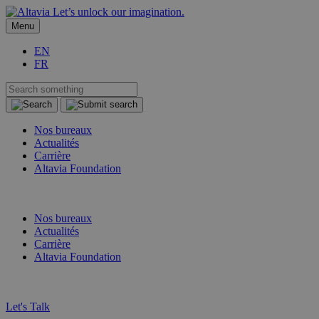
Let’s unlock our imagination.
Menu
EN
FR
Nos bureaux
Actualités
Carrière
Altavia Foundation
FR
EN
Nos bureaux
Actualités
Carrière
Altavia Foundation
FR
EN
Let's Talk