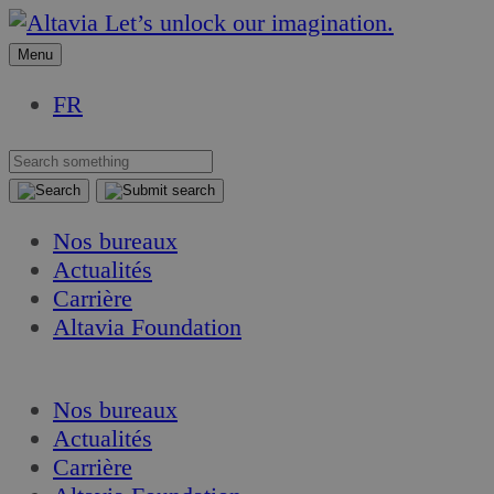
Aller
Aller
Let’s unlock our imagination.
au
au
Menu
contenu
contenu
FR
Nos bureaux
Actualités
Carrière
Altavia Foundation
FR
Nos bureaux
Actualités
Carrière