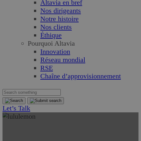
Altavia en bref
Nos dirigeants
Notre histoire
Nos clients
Éthique
Pourquoi Altavia
Innovation
Réseau mondial
RSE
Chaîne d’approvisionnement
Let’s Talk