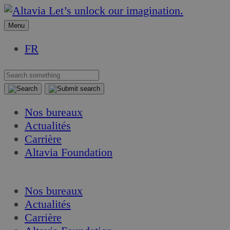
Aller
Aller
Let’s unlock our imagination.
au
au
Menu
contenu
contenu
FR
Nos bureaux
Actualités
Carrière
Altavia Foundation
FR
Nos bureaux
Actualités
Carrière