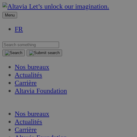
Aller
Aller
Let’s unlock our imagination.
au
au
Menu
contenu
contenu
FR
Nos bureaux
Actualités
Carrière
Altavia Foundation
FR
Nos bureaux
Actualités
Carrière