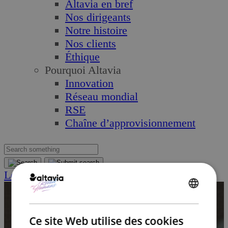
Altavia en bref
Nos dirigeants
Notre histoire
Nos clients
Éthique
Pourquoi Altavia
Innovation
Réseau mondial
RSE
Chaîne d’approvisionnement
Let’s Talk
ENGLISH
FRENCH
Ce site Web utilise des cookies