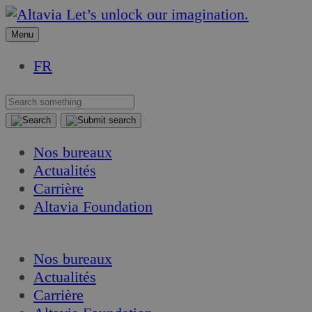
Aller
Aller
Let’s unlock our imagination.
au
au
Menu
contenu
contenu
FR
Nos bureaux
Actualités
Carrière
Altavia Foundation
FR
Nos bureaux
Actualités
Carrière