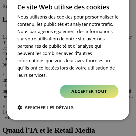
FRENCH
Ce site Web utilise des cookies
Rewind sur la grand-messe annuelle du retail.
Nous utilisons des cookies pour personnaliser le
Les clefs du succès ?
contenu, les publicités et analyser notre trafic.
Nous partageons également des informations
Le leitmotiv qui a résonné pendant ces 3 jours : « Arrêtons de parler
sur votre utilisation de notre site avec nos
d’IA et agissons ! » Pertes d’emplois massives, disparition de
partenaires de publicité et d"analyse qui
certains secteurs d’activités ou encore fuite de données
peuvent les combiner avec d"autres
confidentielles sont autant de craintes qui entourent l’intelligence
artificielle. Les acteurs du retail sont invités à identifier ces
informations que vous leur avez fournies ou
problèmes concrets, la clef pour libérer le plein potentiel de l’IA.
qu"ils ont collectées lors de votre utilisation de
L’approche « Test fast – Fail fast » a été soulignée comme un
leurs services.
impératif. Dans un monde en constante évolution, cet impératif est
clair : tester rapidement, échouer rapidement et apprendre
rapidement. Une formule dynamique qui stimule l’innovation et qui
ACCEPTER TOUT
permet d’ajuster les stratégies en conséquence pour rester compétitif.
En cette période de défis multiples, le credo c’est, « ROI d’abord ».
AFFICHER LES DÉTAILS
Les retailers sont appelés à aligner leurs investissements
technologiques sur des résultats tangibles et mesurables.
Quand l’IA et le Retail Media