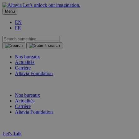
Let’s unlock our imagination.
Menu
EN
FR
Nos bureaux
Actualités
Carrière
Altavia Foundation
FR
EN
Nos bureaux
Actualités
Carrière
Altavia Foundation
FR
EN
Let's Talk