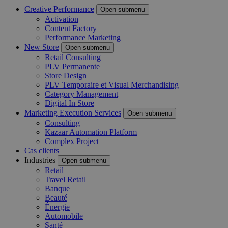
Creative Performance
Open submenu
Activation
Content Factory
Performance Marketing
New Store
Open submenu
Retail Consulting
PLV Permanente
Store Design
PLV Temporaire et Visual Merchandising
Category Management
Digital In Store
Marketing Execution Services
Open submenu
Consulting
Kazaar Automation Platform
Complex Project
Cas clients
Industries
Open submenu
Retail
Travel Retail
Banque
Beauté
Énergie
Automobile
Santé