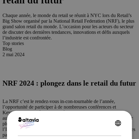
retail du futur
Chaque année, le monde du retail se réunit à NYC lors du Retail’s
Big Show organisé par la National Retail Federation (NRF), le plus
grand salon retail du monde. L’occasion pour les acteurs du secteur
de discuter des dernières tendances, innovations et défis auxquels
l’industrie est confrontée.
Top stories
Blog
2 mai 2024
NRF 2024 : plongez dans le retail du futur
La NRF c’est le rendez-vous in-con-tournable de l’année,
l’opportunité de participer à de nombreuses conférences et
Keynotes, des soirées network à la rencontre de start-up (entres
autres de la FrenchTech) ou des Google partners, et aussi de visiter
plus de 40 stands à la recherche de nouvelles solutions basées sur
l’IA pour améliorer l’expérience client et booster la performance des
ENGLISH
parcours d’achat.