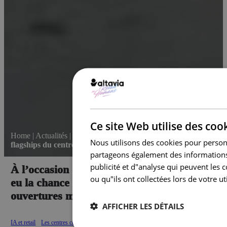
Ce site Web utilise des coo
Home
|
Actualités
|
[NRF 2024] Retail tour : les nouveaux
Nous utilisons des cookies pour personna
flagships du centre de Manhattan.
partageons également des informations s
publicité et d"analyse qui peuvent les
À l’occasion de la NRF 2024, nous avons
ou qu"ils ont collectées lors de votre uti
eu la chance de découvrir les dernières
ouvertures magasins de New York.
AFFICHER LES DÉTAILS
IA et retail
Les centres commerciaux
Nouvelle mobilité