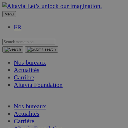
Aller
Aller
Let’s unlock our imagination.
au
au
Menu
contenu
contenu
FR
Nos bureaux
Actualités
Carrière
Altavia Foundation
FR
Nos bureaux
Actualités
Carrière