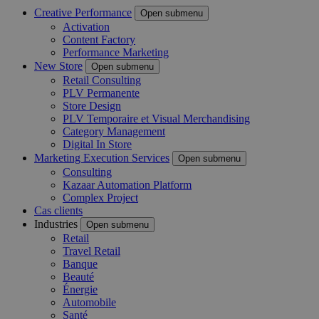
Creative Performance
Open submenu
Activation
Content Factory
Performance Marketing
New Store
Open submenu
Retail Consulting
PLV Permanente
Store Design
PLV Temporaire et Visual Merchandising
Category Management
Digital In Store
Marketing Execution Services
Open submenu
Consulting
Kazaar Automation Platform
Complex Project
Cas clients
Industries
Open submenu
Retail
Travel Retail
Banque
Beauté
Énergie
Automobile
Santé