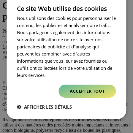
Organic Clothing « Rider,
FRENCH
Ce site Web utilise des cookies
protéger et partager »
Nous utilisons des cookies pour personnaliser le
contenu, les publicités et analyser notre trafic.
Picture, c’est la marque auvergnate de vêtements outdoor
Nous partageons également des informations
écoresponsables, au succès bien mérité. 100 % des produits sont
sur votre utilisation de notre site avec nos
composés de matières recyclées, biologiques ou bio-sourcées.
partenaires de publicité et d"analyse qui
La communication commerciale de demain
Blog
peuvent les combiner avec d"autres
28 octobre 2019
informations que vous leur avez fournies ou
qu"ils ont collectées lors de votre utilisation de
leurs services.
En 2008, Julien, Jérémy et Vincent, trois amis originaires de
Clermont-Ferrand, décident de créer une marque de vêtements
ACCEPTER TOUT
outdoor, 100% engagée, éco-conçue et inscrite dans une démarche
de développement durable. « L’industrie du textile est responsable
d’environ 8% des émissions mondiales de CO2 » constatent-ils. Le
AFFICHER LES DÉTAILS
défi est donc de taille.
Il s’agit pour les trois entrepreneurs de sortir des sentiers battus en
utilisant des matières et des procédés moins impactants et innovants :
coton biologique, polyester recyclé issu de bouteilles plastiques,