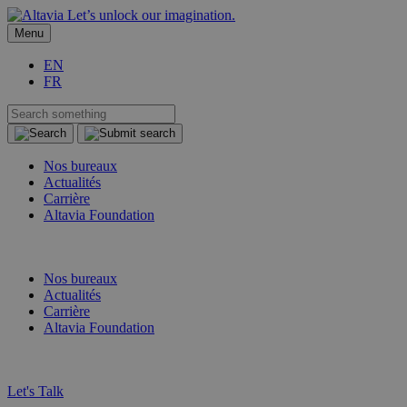
Let’s unlock our imagination.
Menu
EN
FR
Nos bureaux
Actualités
Carrière
Altavia Foundation
FR
EN
Nos bureaux
Actualités
Carrière
Altavia Foundation
FR
EN
Let's Talk