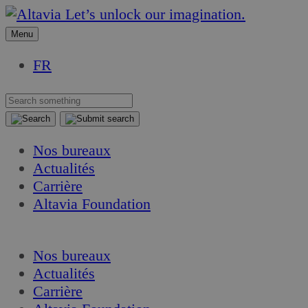
Aller
Aller
Let’s unlock our imagination.
au
au
Menu
contenu
contenu
FR
Nos bureaux
Actualités
Carrière
Altavia Foundation
FR
Nos bureaux
Actualités
Carrière