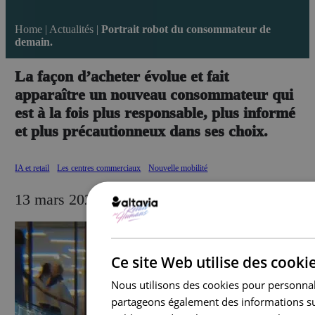
Home
|
Actualités
|
Portrait robot du consommateur de
demain.
La façon d’acheter évolue et fait
apparaître un nouveau consommateur qui
est à la fois plus responsable, plus informé
et plus précautionneux dans ses choix.
IA et retail
Les centres commerciaux
Nouvelle mobilité
13 mars 2024
Ce site Web utilise des cooki
Nous utilisons des cookies pour personnalis
partageons également des informations sur 